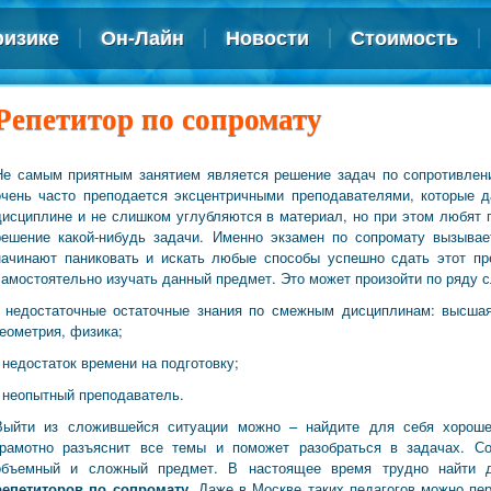
физике
Он-Лайн
Новости
Стоимость
Репетитор по сопромату
Не самым приятным занятием является решение задач по сопротивлен
очень часто преподается эксцентричными преподавателями, которые 
дисциплине и не слишком углубляются в материал, но при этом любят п
решение какой-нибудь задачи. Именно экзамен по сопромату вызывае
начинают паниковать и искать любые способы успешно сдать этот пр
самостоятельно изучать данный предмет. Это может произойти по ряду с
- недостаточные остаточные знания по смежным дисциплинам: высшая
геометрия, физика;
- недостаток времени на подготовку;
- неопытный преподаватель.
Выйти из сложившейся ситуации можно – найдите для себя хорошег
грамотно разъяснит все темы и поможет разобраться в задачах. С
объемный и сложный предмет. В настоящее время трудно найти д
репетиторов по сопромату
. Даже в Москве таких педагогов можно пе