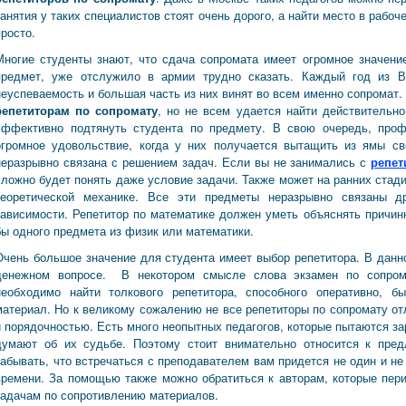
занятия у таких специалистов стоят очень дорого, а найти место в рабоч
просто.
Многие студенты знают, что сдача сопромата имеет огромное значение
предмет, уже отслужило в армии трудно сказать. Каждый год из В
неуспеваемость и большая часть из них винят во всем именно сопромат.
репетиторам по сопромату
, но не всем удается найти действительно
эффективно подтянуть студента по предмету. В свою очередь, про
огромное удовольствие, когда у них получается вытащить из ямы св
неразрывно связана с решением задач. Если вы не занимались с
репет
сложно будет понять даже условие задачи. Также может на ранних стад
теоретической механике. Все эти предметы неразрывно связаны 
зависимости. Репетитор по математике должен уметь объяснять причин
бы одного предмета из физик или математики.
Очень большое значение для студента имеет выбор репетитора. В данн
денежном вопросе. В некотором смысле слова экзамен по сопром
необходимо найти толкового репетитора, способного оперативно, 
материал. Но к великому сожалению не все репетиторы по сопромату о
и порядочностью. Есть много неопытных педагогов, которые пытаются за
думают об их судьбе. Поэтому стоит внимательно относится к пре
забывать, что встречаться с преподавателем вам придется не один и не
времени. За помощью также можно обратиться к авторам, которые пер
задачам по сопротивлению материалов.