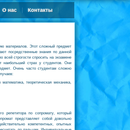
О нас
Контакты
ию материалов. Этот сложный предмет
дают посредственные знания по данной
о всей строгости спросить на экзамене
т наибольший страх у студентов. Они
едмет. Очень часто студентам сложно
лучаев:
 математика, теоретическая механика,
о репетитора по сопромату, который
опромат представляет собой довольно
ействительно компетентных, опытных
ресчитать по пальцам. Индивидуальные