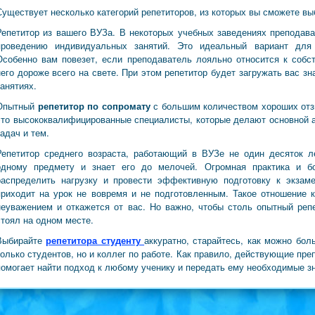
Существует несколько категорий репетиторов, из которых вы сможете вы
Репетитор из вашего ВУЗа. В некоторых учебных заведениях преподав
проведению индивидуальных занятий. Это идеальный вариант для 
Особенно вам повезет, если преподаватель лояльно относится к собс
него дороже всего на свете. При этом репетитор будет загружать вас з
занятиях.
Опытный
репетитор по сопромату
с большим количеством хороших отзы
это высококвалифицированные специалисты, которые делают основной а
задач и тем.
Репетитор среднего возраста, работающий в ВУЗе не один десяток л
одному предмету и знает его до мелочей. Огромная практика и б
распределить нагрузку и провести эффективную подготовку к экзам
приходит на урок не вовремя и не подготовленным. Такое отношение 
неуважением и откажется от вас. Но важно, чтобы столь опытный ре
стоял на одном месте.
Выбирайте
репетитора студенту
аккуратно, старайтесь, как можно бол
только студентов, но и коллег по работе. Как правило, действующие пр
помогает найти подход к любому ученику и передать ему необходимые з