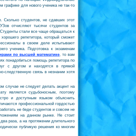
ем графике для нового ученика не так-то
. Сколько студентов, не сдавших этот
УЗов отчисляют тысячи студентов за
 Студенты стали все чаще обращаться к
 хорошего репетитора, который сможет
фессионалы в своем деле испытывают
оего ученика. Подготовка к экзаменам
ирами по высшей математике
, то вам
иях понадобиться помощь репетитора по
друг с другом и находятся в прямой
но-следственную связь в незнании хотя
ом случае не следует делать акцент на
ату является судьбоносным, поэтому
быстро и доступным языком объяснить
тличаются профессиональной гордостью
работать не беде студентов и совсем не
дложениям на данном рынке. Не стоит
 два раза, а на протяжении длительного
иодически публикую решения ко многим