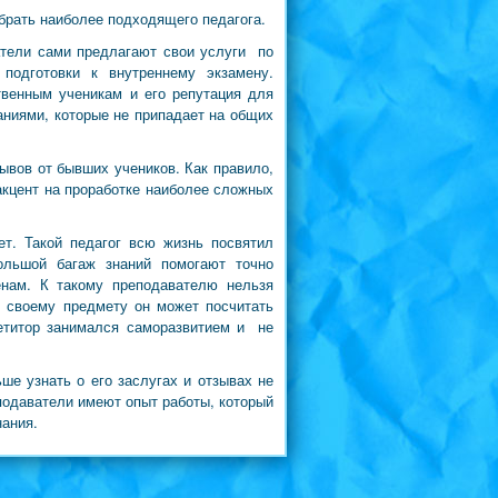
брать наиболее подходящего педагога.
атели сами предлагают свои услуги по
подготовки к внутреннему экзамену.
твенным ученикам и его репутация для
наниями, которые не припадает на общих
вов от бывших учеников. Как правило,
кцент на проработке наиболее сложных
ет. Такой педагог всю жизнь посвятил
ольшой багаж знаний помогают точно
енам. К такому преподавателю нельзя
к своему предмету он может посчитать
петитор занимался саморазвитием и не
ьше узнать о его заслугах и отзывах не
еподаватели имеют опыт работы, который
нания.