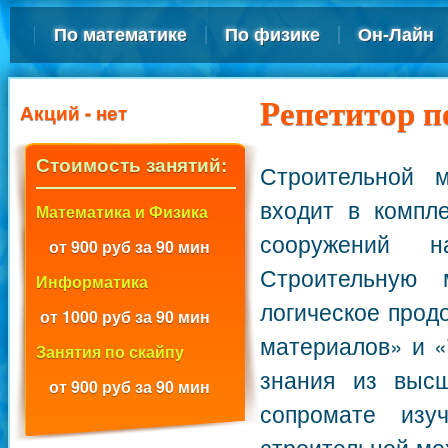
По математике
По физике
Он-Лайн
Репетитор п
Акций - нет
Стоимость занятий:
Строительной м
входит в компл
Математика и Физика
сооружений на
от 900 руб за 90 мин
Строительную 
Информатика
логическое прод
от 1000 руб за 90 мин
материалов» и «
Занятия по скайпу
знания из выс
от 900 руб за 90 мин
сопромате изу
строительной ме