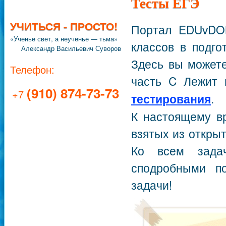
Тесты ЕГЭ
УЧИТЬСЯ - ПРОСТО!
Портал EDUvDO
«Ученье свет, а неученье — тьма»
классов в подго
Александр Васильевич Суворов
Здесь вы можете
Телефон:
часть C Лежит
(910) 874-73-73
+7
тестирования
.
К настоящему вр
взятых из откры
Ко всем зада
сподробными п
задачи!