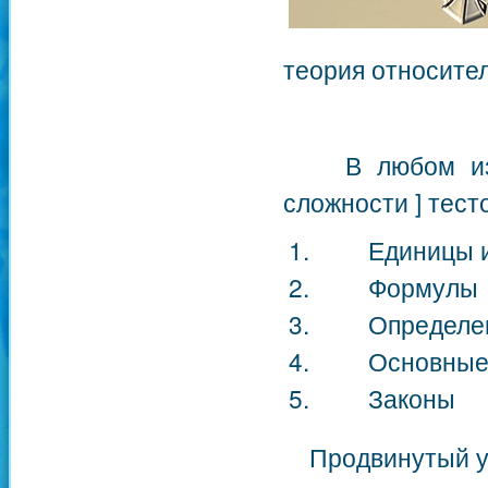
теория относител
В любом из ни
сложности ] тес
Единицы из
Формулы
Определен
Основные п
Законы
Продвинутый уро