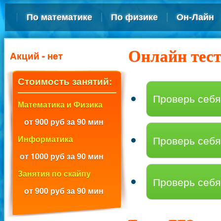
По математике
По физике
Он-Лайн
Онлайн тест
Акций - нет
Стоимость занятий:
Проверь себ
Математика и Физика
от 900 руб за 90 мин
Проверь себ
Информатика
от 1000 руб за 90 мин
Занятия по скайпу
Проверь себ
от 900 руб за 90 мин