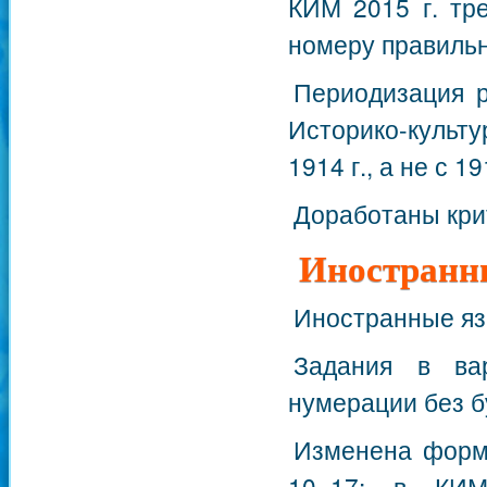
КИМ 2015 г. тр
номеру правильн
Периодизация р
Историко-культу
1914 г., а не с 1
Доработаны кри
Иностранн
Иностранные яз
Задания в ва
нумерации без б
Изменена форма
10–17: в КИМ