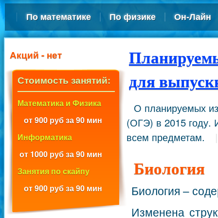
По математике
По физике
Он-Лайн
Акций - нет
Планируем
для выпускн
Стоимость занятий:
Математика и Физика
О планируемых из
от 900 руб за 90 мин
(ОГЭ) в 2015 году. 
всем предметам.
Информатика
от 1000 руб за 90 мин
Биология
Занятия по скайпу
Биология – сод
от 900 руб за 90 мин
Изменена струк