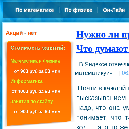
По математике
По физике
Он-Лайн
Акций - нет
Нужно ли п
Что думают
Стоимость занятий:
Математика и Физика
В Яндексе отвеча
от 900 руб за 90 мин
математику?»
|
06
Информатика
Почти в каждой 
от 1000 руб за 90 мин
высказыванием 
Занятия по скайпу
надо, что она у
от 900 руб за 90 мин
понимает, что т
код — это то же